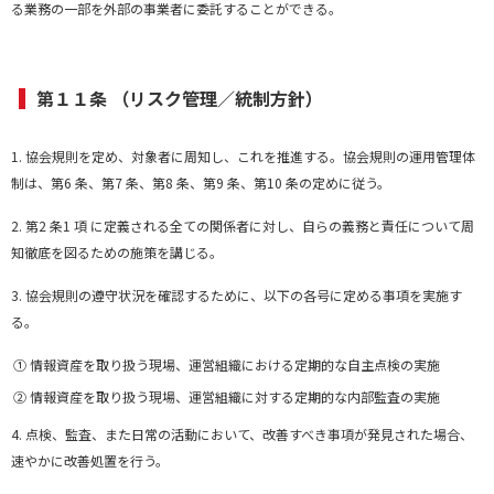
る業務の一部を外部の事業者に委託することができる。
第１１条 （リスク管理／統制方針）
1. 協会規則を定め、対象者に周知し、これを推進する。協会規則の運用管理体
制は、第6 条、第7 条、第8 条、第9 条、第10 条の定めに従う。
2. 第2 条1 項 に定義される全ての関係者に対し、自らの義務と責任について周
知徹底を図るための施策を講じる。
3. 協会規則の遵守状況を確認するために、以下の各号に定める事項を実施す
る。
① 情報資産を取り扱う現場、運営組織における定期的な自主点検の実施
② 情報資産を取り扱う現場、運営組織に対する定期的な内部監査の実施
4. 点検、監査、また日常の活動において、改善すべき事項が発見された場合、
速やかに改善処置を行う。