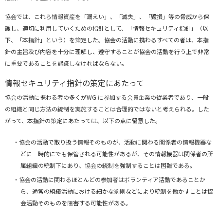
協会では、これら情報資産を「漏えい」、「滅失」、「毀損」等の脅威から保
護し、適切に利用していくための指針として、「情報セキュリティ指針」（以
下、「本指針」という）を策定した。協会の活動に携わるすべての者は、本指
針の主旨及び内容を十分に理解し、遵守することが協会の活動を行う上で非常
に重要であることを認識しなければならない。
情報セキュリティ指針の策定にあたって
協会の活動に携わる者の多くがWG に参加する会員企業の従業者であり、一般
の組織と同じ方法の統制を実施することは合理的ではないと考えられる。した
がって、本指針の策定にあたっては、以下の点に留意した。
協会の活動で取り扱う情報そのものが、活動に関わる関係者の情報機器な
どに一時的にでも保管される可能性があるが、その情報機器は関係者の所
属組織の統制下にあり、協会の統制を強制することは困難である。
協会の活動に関わるほとんどの参加者はボランティア活動であることか
ら、通常の組織活動における細かな罰則などにより統制を働かすことは協
会活動そのものを阻害する可能性がある。