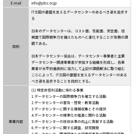
E-mail
info@jdcc.or.jp
IT立国の基盤を支えるデータセンターのあるべき姿を追求す
る
日本のデータセンターは、コスト面、性能面、安全面、信
頼面で国際競争力を備えたものへと進化することが急務の課
題である。
目的
日本データセンター協会は、データセンター事業者と主要
データセンター関連事業者が参加する組織を形成し、各事
業者が水平的垂直的に協力して上記の課題解決に取り組む
ことによって、IT立国の基盤を支えるデータセンターのある
べき姿を追求することを目的とする。
(1) 特定非営利活動に係わる事業
1.データセンターの国際競争力を確立する活動
2.データセンターの普及・啓発・教育活動
3.データセンターに関する情報収集とその提供
4.データセンターの標準化の推進に関わる活動
事業内容
5.データセンターの技術水準の向上に貢献する活動
6.データセンターに関する調査、研究開発
7.データセンター関連団体との提携促進及び国際協力活動