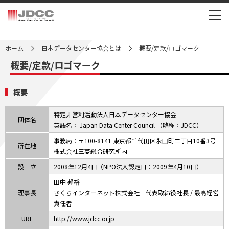
>
>
ホーム
日本データセンター協会とは
概要/定款/ロゴマーク
概要/定款/ロゴマーク
概要
特定非営利活動法人日本データセンター協会
団体名
英語名： Japan Data Center Council （略称：JDCC）
事務局：〒100-8141 東京都千代田区永田町二丁目10番3号
所在地
株式会社三菱総合研究所内
設 立
2008年12月4日（NPO法人認定日：2009年4月10日）
田中 邦裕
理事長
さくらインターネット株式会社 代表取締役社長 / 最高経営
責任者
URL
http://www.jdcc.or.jp