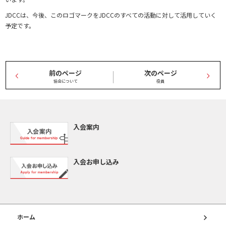
JDCCは、今後、このロゴマークをJDCCのすべての活動に対して活用していく
予定です。
|
前のページ
次のページ
<
>
協会について
役員
入会案内
入会お申し込み
ホーム